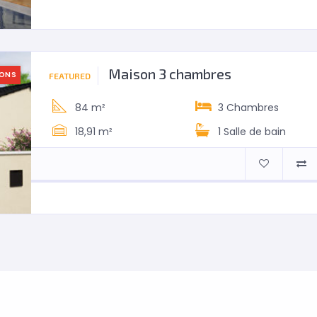
Maison 3 chambres
SONS
FEATURED
84 m²
3
Chambres
18,91 m²
1
Salle de bain