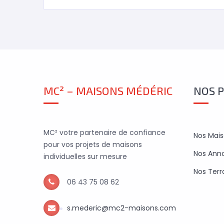
MC² – MAISONS MÉDÉRIC
NOS 
MC² votre partenaire de confiance
Nos Mai
pour vos projets de maisons
Nos Ann
individuelles sur mesure
Nos Terr
06 43 75 08 62
s.mederic@mc2-maisons.com