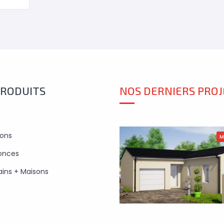
PRODUITS
NOS DERNIERS PROJ
sons
M
onces
ains + Maisons