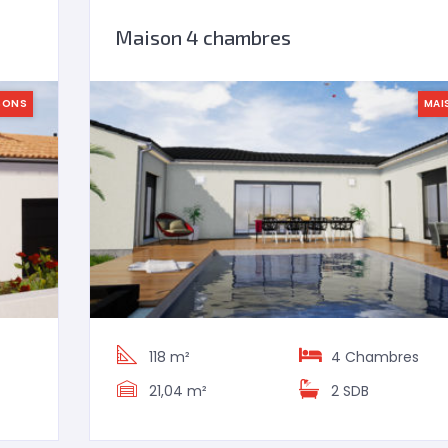
Maison 4 chambres
SONS
MAI
118 m²
4
Chambres
21,04 m²
2 SDB