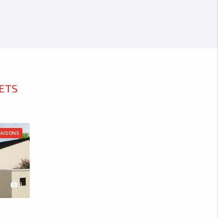
xxxx
ETS
AISONS
8