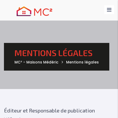
Nos Maisons
Nos Annonces
Demande de devis
Nos Réalisations
Contact
MENTIONS LÉGALES
MC² - Maisons Médéric
Mentions légales
Éditeur et Responsable de publication