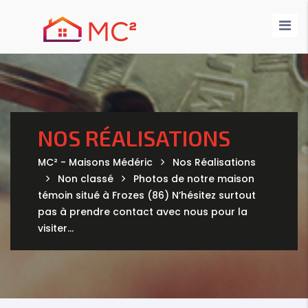
Nos Maisons
Nos Annonces
Demande de devis
Nos Réalisations
Contact
NOS RÉALISATIONS
MC² - Maisons Médéric
Nos Réalisations
Non classé
Photos de notre maison
témoin situé à Frozes (86) N’hésitez surtout
pas à prendre contact avec nous pour la
visiter…