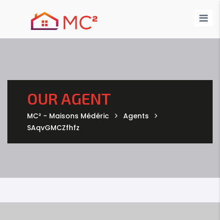
Nos Maisons
Nos Annonces
Demande de devis
Nos Réalisations
Contact
OUR AGENT
MC² - Maisons Médéric
Agents
SAqvGMCZfhfz