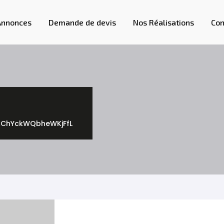
Annonces
Demande de devis
Nos Réalisations
Con
AChYckWQbheWKjFfL