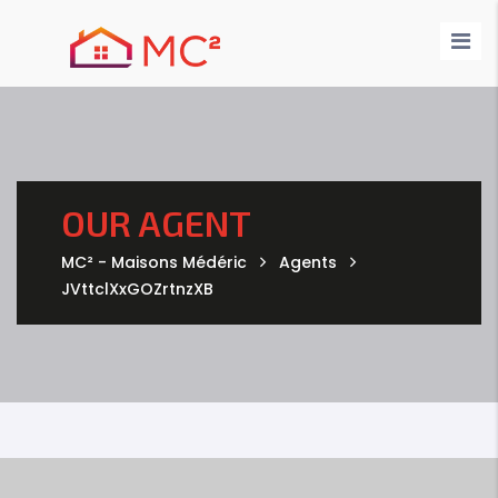
Nos Maisons
Nos Annonces
Demande de devis
Nos Réalisations
Contact
OUR AGENT
MC² - Maisons Médéric
Agents
JVttclXxGOZrtnzXB